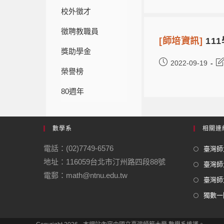
校外徵才
徵聘教職員
[師培資訊]
11
獎助學金
2022-09-19
榮譽榜
80週年
數學系
相關連
電話：(02)7749-6576
臺灣師大
地址：116059台北市汀州路四段88號
臺灣師
電郵：math@ntnu.edu.tw
臺灣師大
獨數一