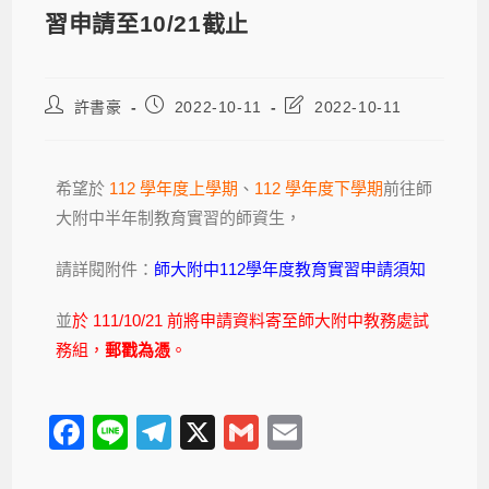
習申請至10/21截止
許書豪
2022-10-11
2022-10-11
希望於
112 學年度上學期
、
112 學年度下學期
前往師
大附中半年制教育實習的師資生，
請詳閱附件：
師大附中112學年度教育實習申請須知
並
於 111/10/21 前將申請資料寄至師大附中教務處試
務組，
郵戳為憑
。
F
Li
T
X
G
E
a
n
el
m
m