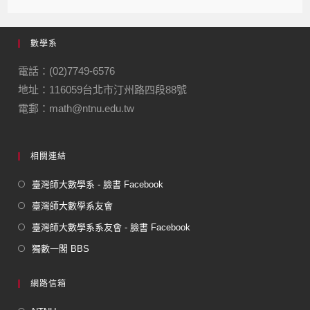
c
e
e
ail
ail
e
gr
數學系
b
a
o
m
電話：(02)7749-6576
地址：116059台北市汀州路四段88號
o
電郵：math@ntnu.edu.tw
k
相關連結
臺灣師大數學系 - 臉書 Facebook
臺灣師大數學系友會
臺灣師大數學系系友會 - 臉書 Facebook
獨數一閣 BBS
網路信箱