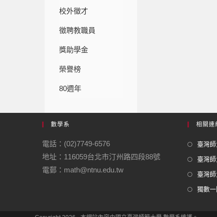
校外徵才
徵聘教職員
獎助學金
榮譽榜
80週年
數學系
相關連
電話：(02)7749-6576
臺灣師大
地址：116059台北市汀州路四段88號
臺灣師
電郵：math@ntnu.edu.tw
臺灣師大
獨數一