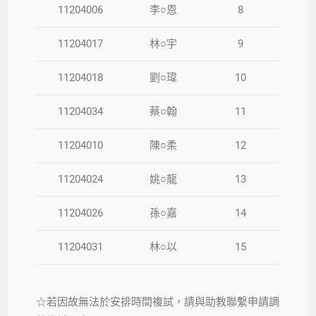
11204006
李○恩
8
11204017
林○宇
9
11204018
劉○瑋
10
11204034
蔡○翰
11
11204010
陳○柔
12
11204024
姚○龍
13
11204026
孫○嘉
14
11204031
林○以
15
☆若因故無法於安排時間複試，請與助教聯繫申請調