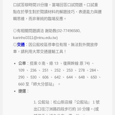
口試答辯時間15分鐘，當場回答口試問題。口試重
點在於學生對於閱讀材料的解題技巧、表達能力與邏
輯思維，而非單純的臨場反應。
◎有相關問題請洽 謝助教(02-77496580,
karinhs0311@ntnu.edu.tw)
◎
交通
：因公館校區停車位有限，無法對外開放停
車，請利用大眾交通運輸工具！
公車
：搭乘 0 南、綠 13 、復興幹線 原 74) 、
109 、 236 、 251 、 252 、 253 、 278 、284、
290 、 530 、 606 、 642 、 644 、 648 、 650 、
660 至「師大分部站」 。
捷運
：
1. 公館站：松山新店線『公館站』 1 號
出口往汀洲路四段步行約 10 分鐘。(或