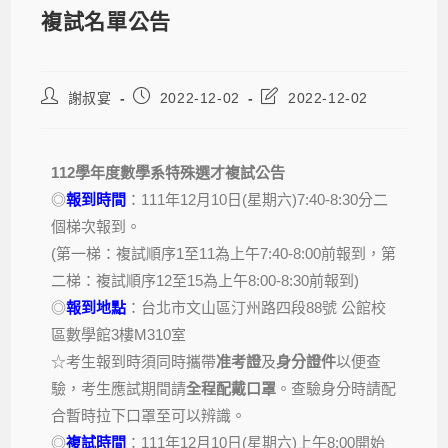
複試名單公告
謝叔宴
2022-12-02
2022-12-02
112學年度數學系特殊選才複試公告
◎
報到時間
：111年12月10日(星期六)7:40-8:30分二
個梯次報到。
(第一梯：複試順序1至11為上午7:40-8:00前報到，第
二梯：複試順序12至15為上午8:00-8:30前報到)
◎
報到地點
：台北市文山區汀州路四段88號 公館校
區數學館3樓M310室
☆考生報到時須同時攜帶
准考證
及
身分證件
以便查
驗，考生應試期間請
全程配戴口罩
。查驗身分時請配
合暫時拉下口罩至可以辨識。
◎
複試時間
：111年12月10日(星期六)上午8:00開始