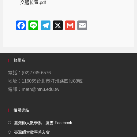
｜
交通位置.pdf
F
Li
T
X
G
E
a
n
el
m
m
c
e
e
ail
ail
e
gr
數學系
b
a
o
m
電話：(02)7749-6576
地址：116059台北市汀州路四段88號
o
電郵：math@ntnu.edu.tw
k
相關連結
臺灣師大數學系 - 臉書 Facebook
臺灣師大數學系友會