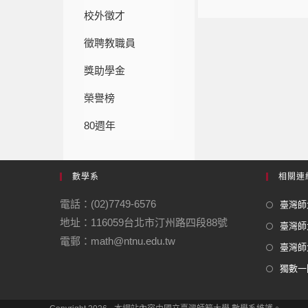
校外徵才
徵聘教職員
獎助學金
榮譽榜
80週年
數學系
相關連
電話：(02)7749-6576
臺灣師大
地址：116059台北市汀州路四段88號
臺灣師
電郵：math@ntnu.edu.tw
臺灣師大
獨數一