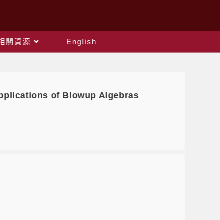
相關資源
English
lications of Blowup Algebras