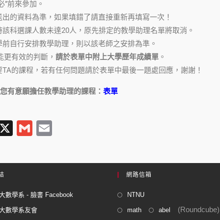
必”前來參加。
送出的資料為準，如果填錯了請直接重新再填寫一次！
時該科選課人數未達20人，原先排定的教學助理名單將取消。
學前自行安排教學助理，則以該老師之安排為準。
能更有效的判斷，
請於表單中附上大學歷年成績單
。
要TA的課程，若有任何問題請於表單中最後一題處回應，謝謝！
您有意願擔任教學助理的課程：
表單
T
X
G
E
l
m
m
e
ail
ail
gr
結
網路信箱
a
數學系 - 臉書 Facebook
NTNU
m
(Roundcube)
大數學系友會
math
abel