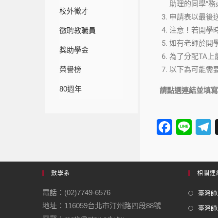
助理的同學”務
校外徵才
申請表以最後
注意！若開學
徵聘教職員
如有老師於開
獎助學金
為了分配TA上
榮譽榜
以下為可能需
80週年
請點選連結並填寫
F
Li
a
n
e
c
e
e
數學系
相關連
b
電話：(02)7749-6576
臺灣師大
o
地址：116059台北市汀州路四段88號
臺灣師