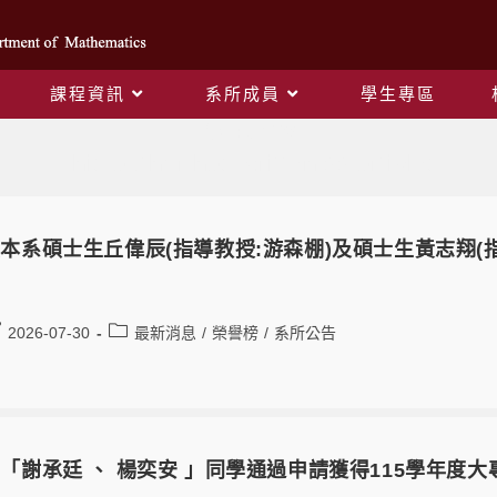
課程資訊
系所成員
學生專區
作者:
周孟謙
This author has written 88 articles
本系碩士生丘偉辰(指導教授:游森棚)及碩士生黃志翔(
2026-07-30
最新消息
/
榮譽榜
/
系所公告
「謝承廷 、 楊奕安 」同學通過申請獲得115學年度