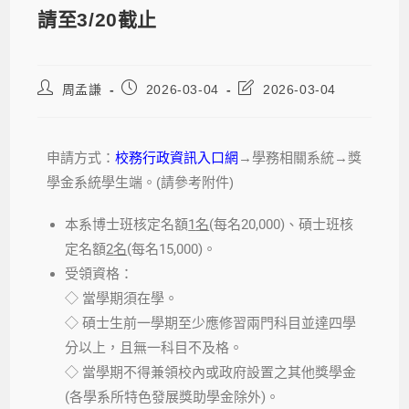
請至3/20截止
周孟謙
2026-03-04
2026-03-04
申請方式：
校務行政資訊入口網
→學務相關系統→獎
學金系統學生端。(請參考附件)
本系博士班核定名額
1
名
(
每名
20,000)
、碩士班核
定名額
2
名
(
每名
15,000)
。
受領資格：
◇ 當學期須在學。
◇ 碩士生前一學期至少應修習兩門科目並達四學
分以上，且無一科目不及格。
◇ 當學期不得兼領校內或政府設置之其他獎學金
(各學系所特色發展獎助學金除外)。