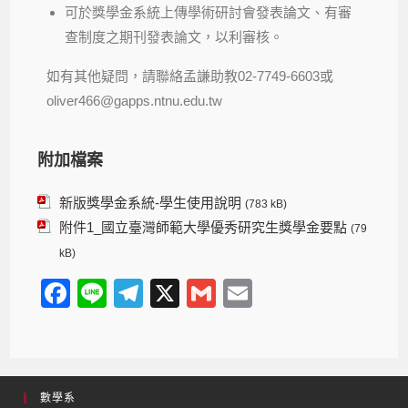
可於獎學金系統上傳學術研討會發表論文、有審
查制度之期刊發表論文，以利審核。
如有其他疑問，請聯絡孟謙助教
02-7749-6603
或
oliver466@gapps.ntnu.edu.tw
附加檔案
新版獎學金系統-學生使用說明
(783 kB)
附件1_國立臺灣師範大學優秀研究生獎學金要點
(79
kB)
F
Li
T
X
G
E
a
n
el
m
m
c
e
e
ail
ail
e
gr
數學系