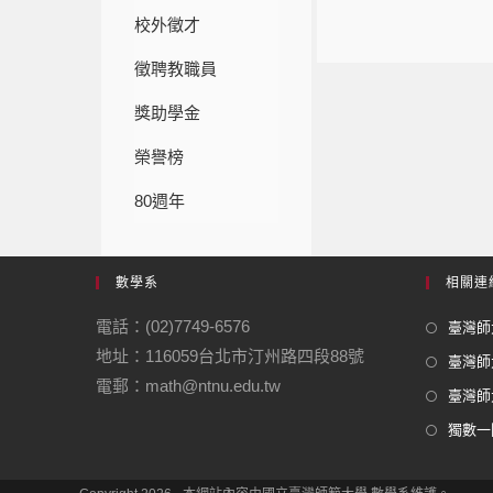
校外徵才
徵聘教職員
獎助學金
榮譽榜
80週年
數學系
相關連
電話：(02)7749-6576
臺灣師大
地址：116059台北市汀州路四段88號
臺灣師
電郵：math@ntnu.edu.tw
臺灣師大
獨數一