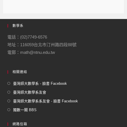
a
n
el
m
m
c
e
e
ail
ail
e
gr
數學系
b
a
o
m
電話：(02)7749-6576
地址：116059台北市汀州路四段88號
o
電郵：math@ntnu.edu.tw
k
相關連結
臺灣師大數學系 - 臉書 Facebook
臺灣師大數學系友會
臺灣師大數學系系友會 - 臉書 Facebook
獨數一閣 BBS
網路信箱