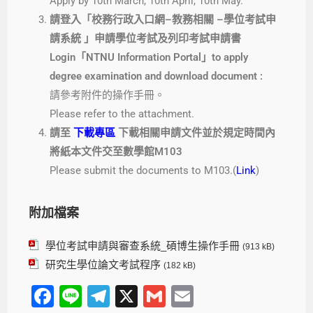
Apply by 10th March, 10th April, 10th May.
請登入「校務行政入口網–教務相關 –學位考試申
請系統 」申請學位考試及列印考試申請書
Login「NTNU Information Portal」to apply
degree examination and download document :
請參考附件的操作手冊。
Please refer to the attachment.
請至
下載專區
下載相關申請文件並於規定時間內
將紙本文件交至數學館M103
Please submit the documents to M103.(
Link
)
附加檔案
學位考試申請與審查系統_碩博生操作手冊
(913 kB)
研究生學位論文考試程序
(182 kB)
F
Li
T
X
G
E