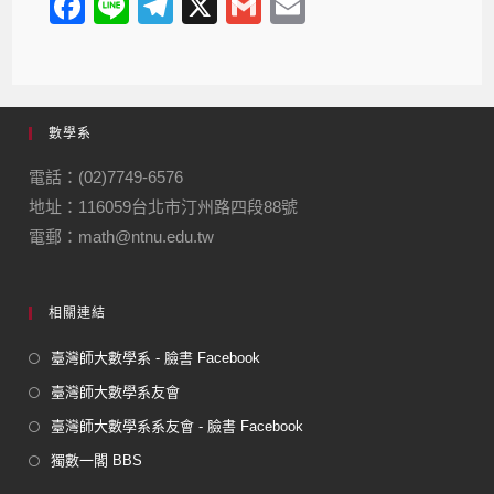
F
Li
T
X
G
E
a
n
el
m
m
c
e
e
ail
ail
e
gr
數學系
b
a
o
m
電話：(02)7749-6576
地址：116059台北市汀州路四段88號
o
電郵：math@ntnu.edu.tw
k
相關連結
臺灣師大數學系 - 臉書 Facebook
臺灣師大數學系友會
臺灣師大數學系系友會 - 臉書 Facebook
獨數一閣 BBS