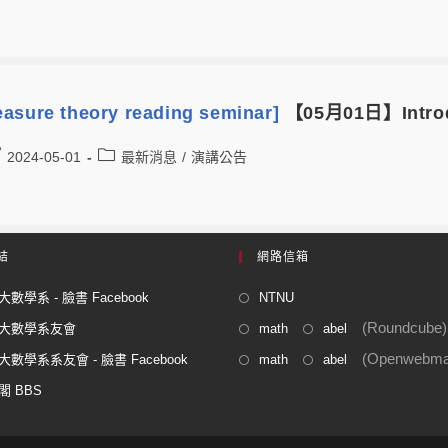
asure theory reading seminar]
【05月01日】Introdu
2024-05-01
最新消息
/
演講公告
結
網路信箱
數學系 - 臉書 Facebook
NTNU
(Roundcube)
大數學系友會
math
abel
(Openwebmai
數學系系友會 - 臉書 Facebook
math
abel
閣 BBS