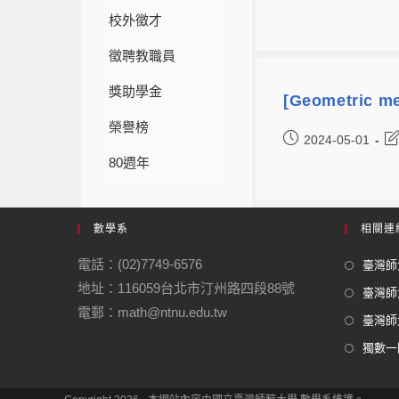
校外徵才
徵聘教職員
獎助學金
[Geometric me
榮譽榜
2024-05-01
80週年
數學系
相關連
電話：(02)7749-6576
臺灣師大
地址：116059台北市汀州路四段88號
臺灣師
電郵：math@ntnu.edu.tw
臺灣師大
獨數一