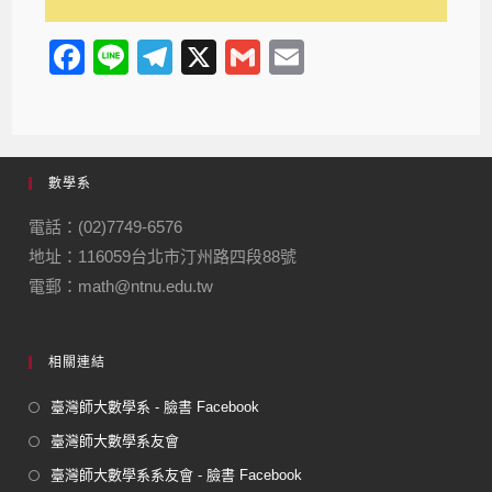
F
Li
T
X
G
E
a
n
el
m
m
c
e
e
ail
ail
e
gr
數學系
b
a
o
m
電話：(02)7749-6576
地址：116059台北市汀州路四段88號
o
電郵：math@ntnu.edu.tw
k
相關連結
臺灣師大數學系 - 臉書 Facebook
臺灣師大數學系友會
臺灣師大數學系系友會 - 臉書 Facebook