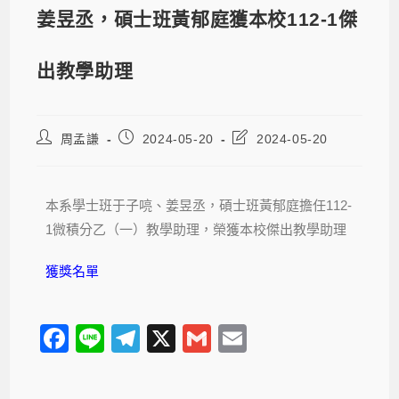
姜昱丞，碩士班黃郁庭獲本校112-1傑
出教學助理
周孟謙
2024-05-20
2024-05-20
本系學士班于子喨、姜昱丞，碩士班黃郁庭擔任112-
1微積分乙（一）教學助理，榮獲本校傑出教學助理
獲獎名單
F
Li
T
X
G
E
a
n
el
m
m
c
e
e
ail
ail