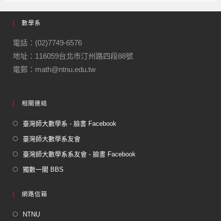
e
gr
數學系
b
a
o
m
電話：(02)7749-6576
地址：116059台北市汀州路四段88號
o
電郵：math@ntnu.edu.tw
k
相關連結
臺灣師大數學系 - 臉書 Facebook
臺灣師大數學系友會
臺灣師大數學系系友會 - 臉書 Facebook
獨數一閣 BBS
網路信箱
NTNU