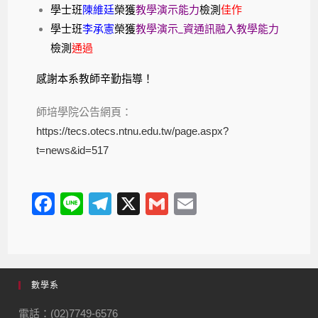
學士班
陳維廷
榮獲
教學演示能力
檢測
佳作
學士班
李承憲
榮獲
教學演示_資通訊融入教學能力
檢測
通過
感謝本系教師辛勤指導！
師培學院公告網頁：
https://tecs.otecs.ntnu.edu.tw/page.aspx?
t=news&id=517
F
Li
T
X
G
E
a
n
el
m
m
c
e
e
ail
ail
e
gr
數學系
b
a
o
m
電話：(02)7749-6576