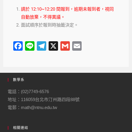
請於 12:10~12:20 間報到，逾期未報到者，視同
自動放棄，不得異議。
面試順序於報到時抽籤決定。
F
Li
T
X
G
E
a
n
el
m
m
c
e
e
ail
ail
e
gr
數學系
b
a
o
m
電話：(02)7749-6576
地址：116059台北市汀州路四段88號
o
電郵：math@ntnu.edu.tw
k
相關連結