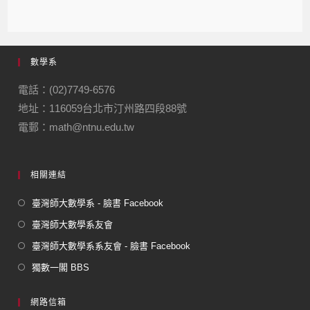
a
n
el
m
m
c
e
e
ail
ail
e
gr
數學系
b
a
o
m
電話：(02)7749-6576
地址：116059台北市汀州路四段88號
o
電郵：math@ntnu.edu.tw
k
相關連結
臺灣師大數學系 - 臉書 Facebook
臺灣師大數學系友會
臺灣師大數學系系友會 - 臉書 Facebook
獨數一閣 BBS
網路信箱