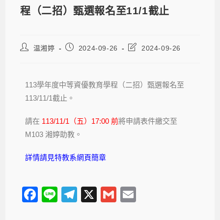
程（二招）甄選報名至11/1截止
温湘婷
2024-09-26
2024-09-26
113學年度中等資優教育學程（二招）甄選報名至
113/11/1截止。
請在
113/11/1（五）17:00 前
將申請表件繳交至
M103 湘婷助教。
詳情請見特教系網頁簡章
F
Li
T
X
G
E
a
n
el
m
m