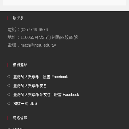
c
e
e
ail
ail
e
gr
數學系
b
a
o
m
電話：(02)7749-6576
地址：116059台北市汀州路四段88號
o
電郵：math@ntnu.edu.tw
k
相關連結
臺灣師大數學系 - 臉書 Facebook
臺灣師大數學系友會
臺灣師大數學系系友會 - 臉書 Facebook
獨數一閣 BBS
網路信箱