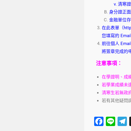
v. 清寒
身分證正面
金融單位存
在此表單（
htt
您填寫的 Emai
前往個人 Em
將簽章完成的申
注意事項：
在學證明、成
若學業成績未
清寒生若無政
若有其他疑問
F
Li
a
n
e