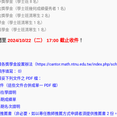
獎學金（學士班 8 名）
獎學金（學士班幾何成績優秀者 1 名)
獎學金（學士班清寒生 2 名)
金（學士班清寒生 1 名）
學金（學士班清寒生 1 名）
間至
2024/10/22（二） 17:00 截止收件
！
讀各獎學金設置辦法（
https://cantor.math.ntnu.edu.tw/index.php/sch
序填寫： 0）
妥下列文件之 PDF 檔：
件（這些文件合併成單一 PDF 檔）
期在學證明
學期成績單
一學期名次證明
學金推薦書（非必要，如以專任教師推薦方式申請者須提供推薦書 2 份