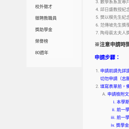
數學系系友專戶
校外徵才
邱日盛教授紀念
樊以模先生紀念
徵聘教職員
范傳坡先生獎學
獎助學金
陶母裴太夫人獎
榮譽榜
※注意申請時
80週年
申請步驟：
申請前請先詳
切勿申請（志願
填寫表單前，備
申請檢附文
i. 本學
ii. 前一
iii. 前
iv. 獎