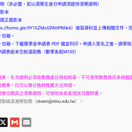
證明（非必要，若以清寒生身分申請須提供清寒證明）
影本
摺正面影本
ps://forms.gle/9Y1GZMoGPAttPNhk6
）填寫資料並上傳相關文件，完
l 信箱。
ail 信箱，下載獎學金申請表 PDF 檔並列印。申請人簽名之後，請
請表紙本交給温助教（數學系館M103）
績單、名次證明必須有教務處註冊組核章，不可使用教務資訊系統截
達標準，仍可以專任教師推薦方式申請。
府單位開具之清寒證明，可檢附本系家境狀況聲明書。
請聯絡温湘婷助教（
xtwen@ntnu.edu.tw
）。
T
X
G
E
l
m
m