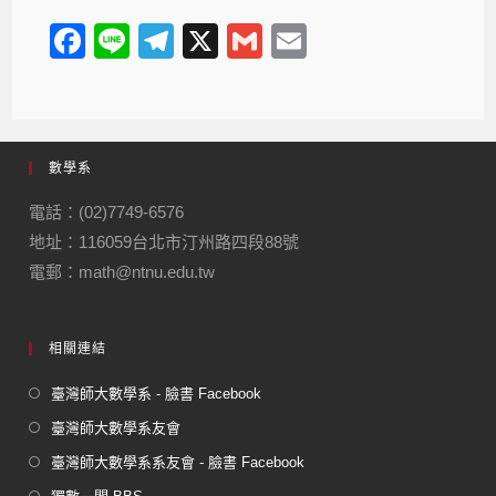
F
Li
T
X
G
E
a
n
el
m
m
c
e
e
ail
ail
e
gr
數學系
b
a
o
m
電話：(02)7749-6576
地址：116059台北市汀州路四段88號
o
電郵：math@ntnu.edu.tw
k
相關連結
臺灣師大數學系 - 臉書 Facebook
臺灣師大數學系友會
臺灣師大數學系系友會 - 臉書 Facebook