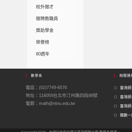
校外徵才
徵聘教職員
獎助學金
榮譽榜
80週年
數學系
相關連
電話：(02)7749-6576
臺灣師大
地址：116059台北市汀州路四段88號
臺灣師
電郵：math@ntnu.edu.tw
臺灣師大
獨數一