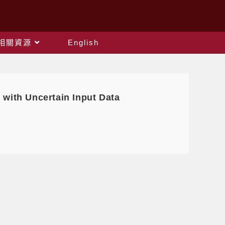
相關資源
English
ith Uncertain Input Data