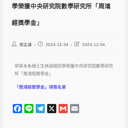
學榮獲中央研究院數學研究所「周鴻
經獎學金」
周孟謙
2024-12-04
2024-12-04
恭賀本系碩士生林詠翔同學榮獲中央研究院數學研究
所「周鴻經獎學金」
「周鴻經獎學金」得獎名單
F
Li
T
X
G
E
a
n
el
m
m
c
e
e
ail
ail