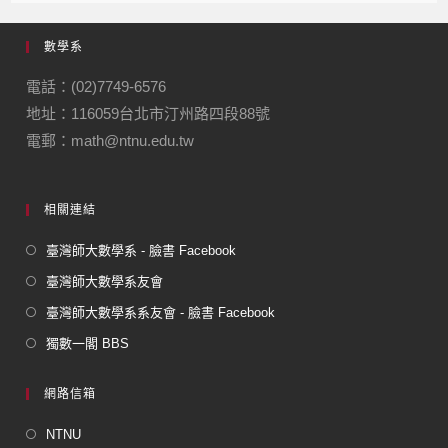
e
gr
數學系
b
a
o
m
電話：(02)7749-6576
地址：116059台北市汀州路四段88號
o
電郵：math@ntnu.edu.tw
k
相關連結
臺灣師大數學系 - 臉書 Facebook
臺灣師大數學系友會
臺灣師大數學系系友會 - 臉書 Facebook
獨數一閣 BBS
網路信箱
NTNU