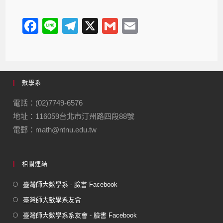
F
Li
T
X
G
E
a
n
el
m
m
c
e
e
ail
ail
e
gr
數學系
b
a
o
m
電話：(02)7749-6576
地址：116059台北市汀州路四段88號
o
電郵：math@ntnu.edu.tw
k
相關連結
臺灣師大數學系 - 臉書 Facebook
臺灣師大數學系友會
臺灣師大數學系系友會 - 臉書 Facebook