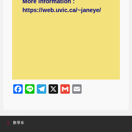
More information :
https://web.uvic.ca/~janeye/
F
Li
T
X
G
E
a
n
el
m
m
c
e
e
ail
ail
e
gr
數學系
b
a