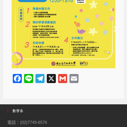
F
Li
T
X
G
E
a
n
el
m
m
c
e
e
ail
ail
e
gr
數學系
b
a
o
m
電話：(02)7749-6576