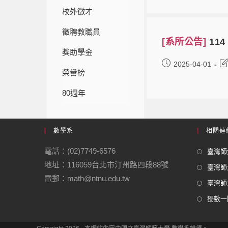
校外徵才
徵聘教職員
[系所公告]
11
獎助學金
2025-04-01
榮譽榜
80週年
數學系
相關連
電話：(02)7749-6576
臺灣師大
地址：116059台北市汀州路四段88號
臺灣師
電郵：math@ntnu.edu.tw
臺灣師大
獨數一