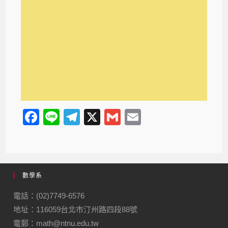
F
Li
T
X
G
E
a
n
el
m
m
c
e
e
ail
ail
e
gr
數學系
b
a
o
m
電話：(02)7749-6576
地址：116059台北市汀州路四段88號
o
電郵：math@ntnu.edu.tw