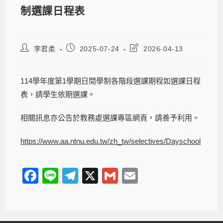
制選課日程表
李君柔
2025-07-24
2026-04-13
114學年度第1學期日間學制各階段選課期程如選課日程
表，請學生依期選課。
相關訊息亦公告於教務處選課專區網頁，請善予利用。
https://www.aa.ntnu.edu.tw/zh_tw/selectives/Dayschool
F
Li
T
X
G
E
a
n
el
m
m
c
e
e
ail
ail