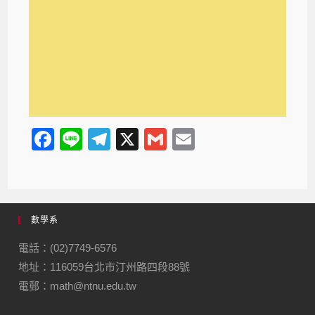
F
Li
T
X
G
E
a
n
el
m
m
c
e
e
ail
ail
e
gr
數學系
b
a
o
m
電話：(02)7749-6576
地址：116059台北市汀州路四段88號
o
電郵：math@ntnu.edu.tw
k