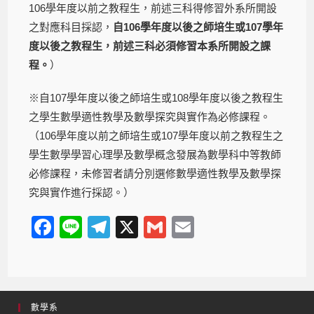
106學年度以前之教程生，前述三科得修習外系所開設
之對應科目採認，
自106學年度以後之師培生或107學年
度以後之教程生，前述三科必須修習本系所開設之課
程。
）
※自107學年度以後之師培生或108學年度以後之教程生
之學生數學適性教學及數學探究與實作為必修課程。
（106學年度以前之師培生或107學年度以前之教程生之
學生數學學習心理學及數學概念發展為數學科中等教師
必修課程，未修習者請分別選修數學適性教學及數學探
究與實作進行採認。）
F
Li
T
X
G
E
a
n
el
m
m
c
e
e
ail
ail
e
gr
數學系