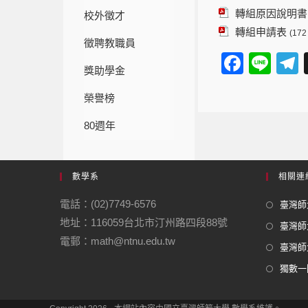
轉組原因說明書
校外徵才
轉組申請表
(172
徵聘教職員
F
Li
獎助學金
a
n
e
榮譽榜
c
e
e
80週年
b
o
數學系
相關連
o
電話：(02)7749-6576
臺灣師大
k
地址：116059台北市汀州路四段88號
臺灣師
電郵：math@ntnu.edu.tw
臺灣師大
獨數一