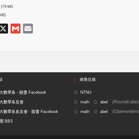
(79 kB)
 kB)
T
X
G
E
l
m
m
e
ail
ail
gr
a
m
結
網路信箱
數學系 - 臉書 Facebook
NTNU
(Roundcube)
大數學系友會
math
abel
(Openwebmai
數學系系友會 - 臉書 Facebook
math
abel
閣 BBS