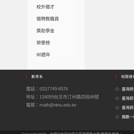
校外徵才
徵聘教職員
獎助學金
榮譽榜
80週年
數學系
相關連
電話：(02)7749-6576
臺灣師大
地址：116059台北市汀州路四段88號
臺灣師
電郵：math@ntnu.edu.tw
臺灣師大
獨數一