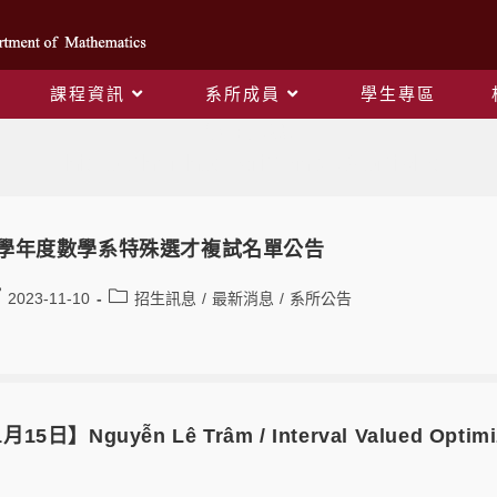
課程資訊
系所成員
學生專區
作者:
郭素妙
This author has written 239 articles
3學年度數學系特殊選才複試名單公告
2023-11-10
招生訊息
/
最新消息
/
系所公告
月15日】Nguyễn Lê Trâm / Interval Valued Optimi