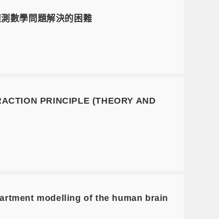
來偵測數學問題解決的困難
RACTION PRINCIPLE (THEORY AND
rtment modelling of the human brain