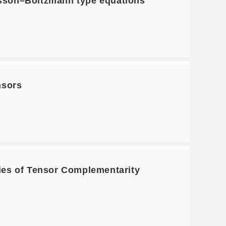
son–Boltzmann type equations
nsors
es of Tensor Complementarity