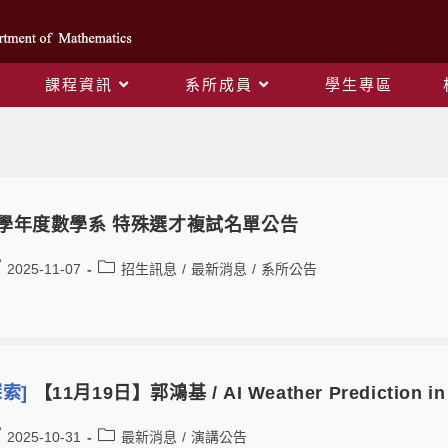
課程資訊
系所成員
學生專區
作者:
郭素妙
This author has written 239 articles
5學年度數學系 特殊選才複試名單公告
2025-11-07
招生訊息
/
最新消息
/
系所公告
探索]
【11月19日】郭鴻基 / AI Weather Prediction in 
2025-10-31
最新消息
/
演講公告