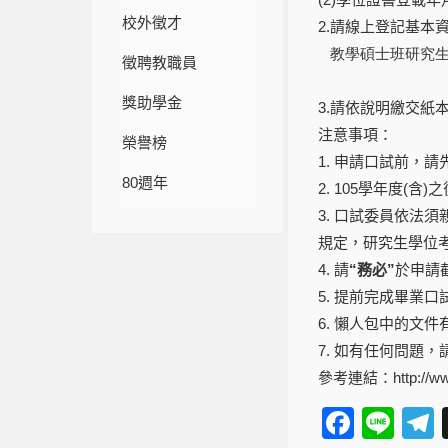
校外徵才
2.請線上登記基本
教學碩士班研究
徵聘教職員
獎助學金
3.請依說明繳交紙
注意事項：
榮譽榜
1. 申請口試前，
80週年
2. 105學年度
3. 口試委員依法
規定，研究生學位
4. 請
“務必”
於申請
5. 提前完成畢業
6. 懶人包中的文
7. 如有任何問題
參考連結：
http://
F
Li