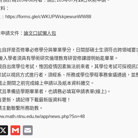
資料：
生：
https://forms.gle/cWKUPWskpewunWW88
本申請文件：
論文口試懶人包
請先自評是否修畢必修學分與畢業學分，日間部碩士生須符合跨領域要
(含)之後入學者須具有學術研究倫理教育研習修課證明始能畢業。
須親自出席學位考試，惟因疫情因素無法前來者，其學位考試可採視訊
考試以視訊方式進行者，須經系、所務或學位學程事務會議通過，並應
截止期間之前完成線上申請以及紙本資料繳交。
口試且準備這學期畢業者，也請務必填寫申請表單(線上)。
件有更新，請記得下載最新版資料喔！
，請主動聯繫所務助教。
www.math.ntnu.edu.tw/app/news.php?Sn=48
T
X
G
E