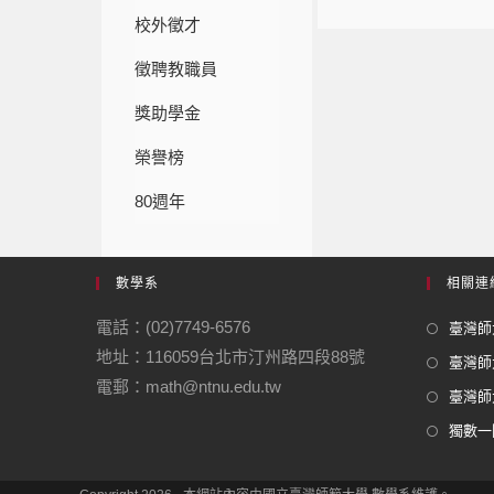
校外徵才
徵聘教職員
獎助學金
榮譽榜
80週年
數學系
相關連
電話：(02)7749-6576
臺灣師大
地址：116059台北市汀州路四段88號
臺灣師
電郵：math@ntnu.edu.tw
臺灣師大
獨數一