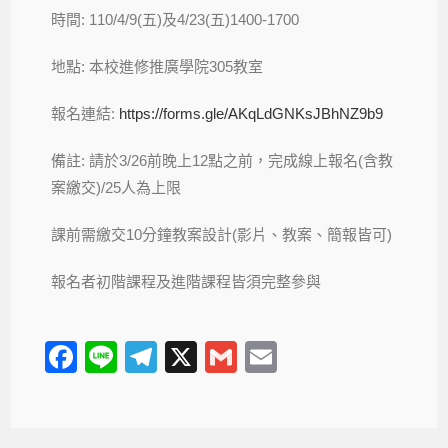
時間: 110/4/9(五)及4/23(五)1400-1700
地點: 本校進修推廣學院305教室
報名連結:
https://forms.gle/AKqLdGNKsJBhNZ9b9
備註: 請於3/26前晚上12點之前，完成線上報名(含教
案繳交)/25人為上限
課前需繳交10分鐘教案設計(影片、教案、簡報皆可)
報名者初階課程及進階課程皆須完整參與
F
Li
T
X
G
E
a
n
el
m
m
c
e
e
ail
ail