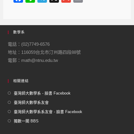
a
n
el
m
m
c
e
e
ail
ail
e
gr
數學系
b
a
o
m
電話：(02)7749-6576
地址：116059台北市汀州路四段88號
o
電郵：math@ntnu.edu.tw
k
相關連結
臺灣師大數學系 - 臉書 Facebook
臺灣師大數學系友會
臺灣師大數學系系友會 - 臉書 Facebook
獨數一閣 BBS