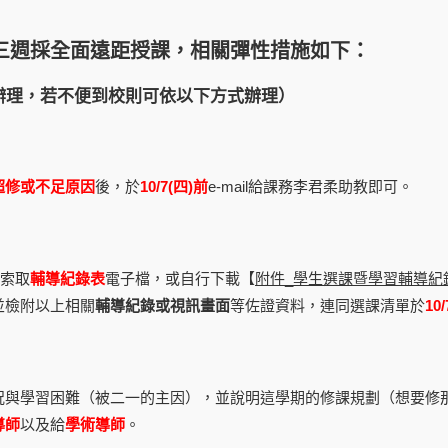
三週採全面遠距授課，相關彈性措施如下：
辦理，若不便到校則可依以下方式辦理）
超修或不足原因
後，於
10/7(
四)前
e-mail給課務李君柔助教即可。
索取
輔導紀錄表
電子檔，或自行下載【
附件_學生選課暨學習輔導紀
並檢附以上相關
輔導紀錄或視訊畫面
等佐證資料，連同選課清單於
10/
況與學習困難（被二一的主因），並說明這學期的修課規劃（想要修
導師
以及給
學術導師
。