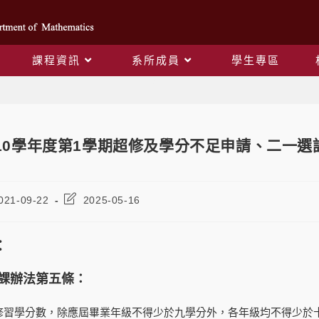
課程資訊
系所成員
學生專區
Blog
10學年度第1學期超修及學分不足申請、二一選課輔
021-09-22
2025-05-16
：
課辦法第五條：
修習學分數，除應屆畢業年級不得少於九學分外，各年級均不得少於