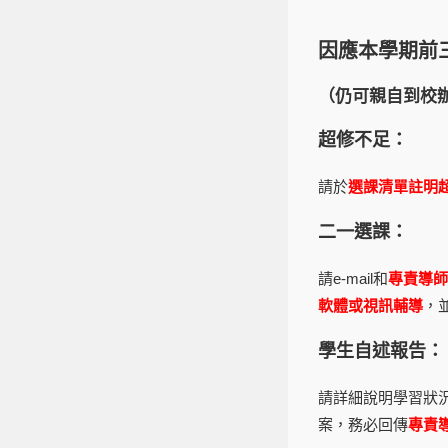
因應本學期前
（仍可親自到校
超修不足：
請於
選課清單註明
二一選課：
請e-mail和
專責導師
軟體或視訊輔導
，
學生自述報告：
請詳細說明學習狀
案，務必回傳
專責