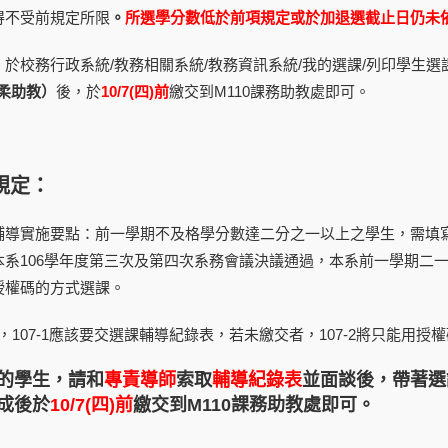
得不受前規定所限
。
所選學分數低於前項規定或於加退選截止日仍未
於校務行政系統/教務相關系統/教務資訊系統/我的選課/列印學生選
君柔助教）
後，於
10/7(
四)前
繳交到M110課務助教處即可。
規定：
輔導實施要點：前一學期不及格學分數達二分之一以上之學生，需填
本系106學年度第三次及第四次系務會議決議通過，本系前一學期二
授權碼的方式選課。
一，107-1應該要交選課輔導紀錄表，若未繳交者，107-2將只能用授
的學生，請和
專責導師
索取
輔導紀錄表
並面談後，帶著選
成後於
10/7
(四)前
繳交到M110課務助教處即可。