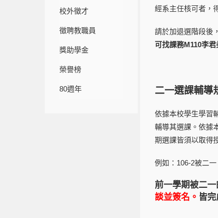
經系主任核可者，
校外徵才
徵聘教職員
請於加退選階段後，
可找課務M110李
獎助學金
榮譽榜
80週年
二一選課輔導
依據本校學生學習
輔導其選課。依據
期選課皆須以取得
例如：106-2被二
前一學期被二一
談並簽名
。
皆完