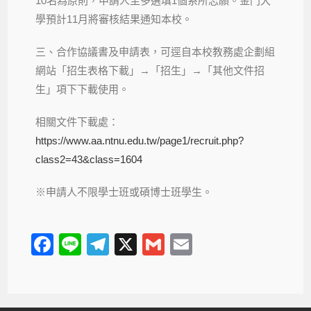
10名為原則，申請人至多選填1個系所志願。金門大
學預計11月將審核結果通知本校。
三、合作協議書及申請表，可逕自本校教務處企劃組
網站「招生表格下載」→「招生」→「其他文件招
生」項下下載使用。
相關文件下載處：
https://www.aa.ntnu.edu.tw/page1/recruit.php?
class2=43&class=1604
※申請人不限學士班或碩博士班學生。
F
Li
T
X
G
E
a
n
el
m
m
c
e
e
ail
ail
e
gr