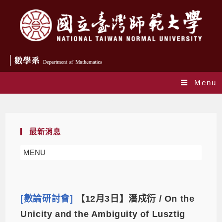
Menu
Daily Archives: 2021-12-02
最新消息
MENU
[數論研討會]
【12月3日】潘戍衍 / On the
Unicity and the Ambiguity of Lusztig