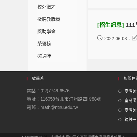
校外徵才
徵聘教職員
[招生訊息]
11
獎助學金
2022-06-03
榮譽榜
80週年
數學系
相關連
電話：(02)7749-6576
臺灣師大
地址：116059台北市汀州路四段88號
臺灣師
電郵：math@ntnu.edu.tw
臺灣師大
獨數一