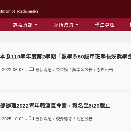
課程資訊
系所成員
學生專區
Daily Archives: 2022-06-03
本系110學年度第2學期「數學系60級甲班學長姊獎學
2022-06-03
最新消息
/
榮譽榜
/
獎學金公告
/
系所公告
部辦理2022青年職涯夏令營，報名至6/20截止
2025-10-02
最新消息
/
校外徵才
/
活動公告