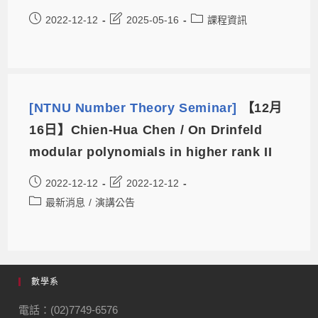
2022-12-12
2025-05-16
課程資訊
[NTNU Number Theory Seminar]
【12月
16日】Chien-Hua Chen / On Drinfeld
modular polynomials in higher rank II
2022-12-12
2022-12-12
最新消息
/
演講公告
數學系
電話：(02)7749-6576