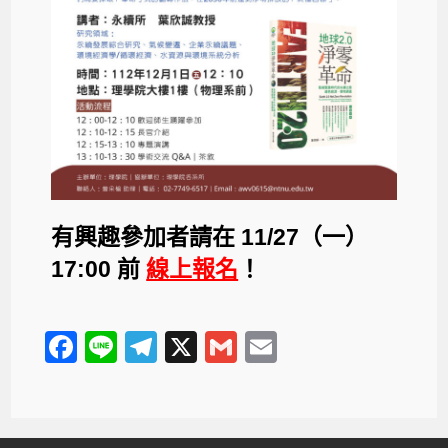
有興趣參加者請在 11/27（一）
17:00 前
線上報名
！
F
Li
T
X
G
E
a
n
el
m
m
c
e
e
ail
ail
e
gr