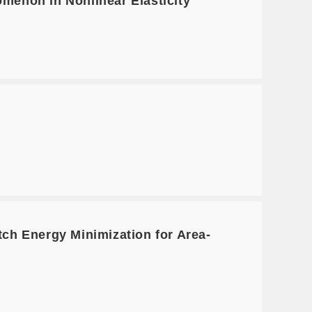
enon in Nonlinear Elasticity
h Energy Minimization for Area-