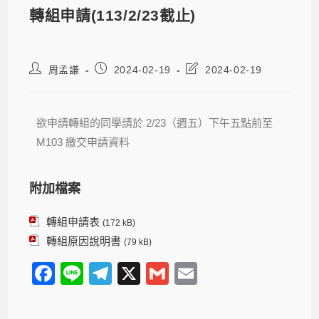
轉組申請(113/2/23截止)
周孟謙
2024-02-19
2024-02-19
欲申請轉組的同學請於 2/23（週五）下午五點前至
M103 繳交申請資料
附加檔案
轉組申請表
(172 kB)
轉組原因說明書
(79 kB)
F
Li
T
X
G
E
a
n
el
m
m
c
e
e
ail
ail