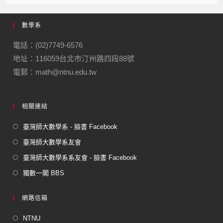
e
gr
數學系
b
a
o
m
電話：(02)7749-6576
地址：116059台北市汀州路四段88號
o
電郵：math@ntnu.edu.tw
k
相關連結
臺灣師大數學系 - 臉書 Facebook
臺灣師大數學系友會
臺灣師大數學系系友會 - 臉書 Facebook
獨數一閣 BBS
網路信箱
NTNU