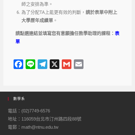
師之安排為準。
為了分配TA上能更有效的判斷，
請於表單中附上
大學歷年成績單
。
請點選連結並填寫您有意願擔任教學助理的課程：
表
單
F
Li
T
X
G
E
a
n
el
m
m
c
e
e
ail
ail
e
gr
數學系
b
a
o
m
電話：(02)7749-6576
地址：116059台北市汀州路四段88號
o
電郵：math@ntnu.edu.tw
k