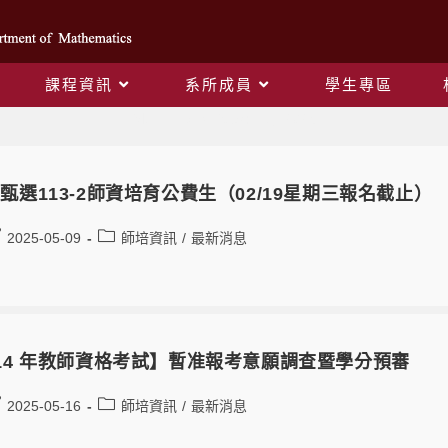
課程資訊
系所成員
學生專區
Monthly Archives: 1 月 2025
甄選113-2師資培育公費生（02/19星期三報名截止）
2025-05-09
師培資訊
/
最新消息
14 年教師資格考試】暫准報考意願調查暨學分預審
2025-05-16
師培資訊
/
最新消息