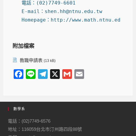
電話：(02)7749-6601
E-mail：shen.hh@ntnu.edu.tw
Homepage：http://www.math.ntnu.edu.tw
附加檔案
教職申請表
(13 kB)
F
Li
T
X
G
E
a
n
el
m
m
c
e
e
ail
ail
e
gr
數學系
b
a
o
m
電話：(02)7749-6576
地址：116059台北市汀州路四段88號
o