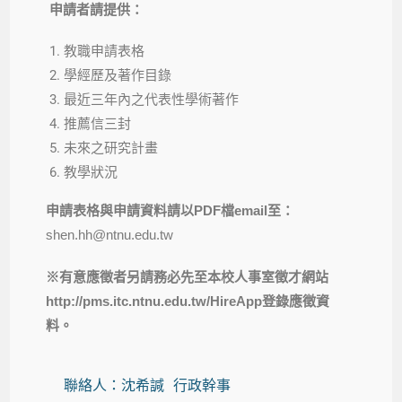
申請者請提供：
教職申請表格
學經歷及著作目錄
最近三年內之代表性學術著作
推薦信三封
未來之研究計畫
教學狀況
申請表格與申請資料請以
PDF
檔
email
至：
shen.hh@ntnu.edu.tw
※
有意應徵者另請務必先至本校人事室徵才網站
http://pms.itc.ntnu.edu.tw/HireApp
登錄應徵資
料。
聯絡人：沈希諴 行政幹事