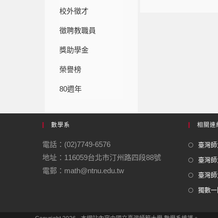
校外徵才
徵聘教職員
獎助學金
榮譽榜
80週年
數學系
相關連
電話：(02)7749-6576
臺灣師大
地址：116059台北市汀州路四段88號
臺灣師
電郵：math@ntnu.edu.tw
臺灣師大
獨數一